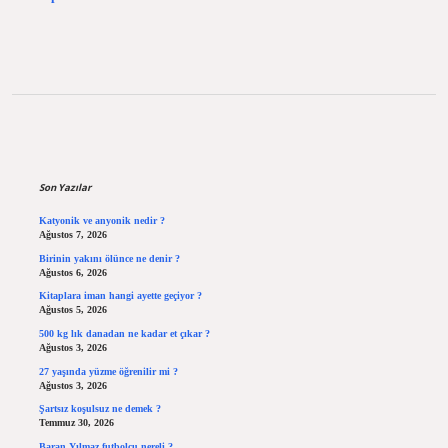
Sidebar
Son Yazılar
Katyonik ve anyonik nedir ?
Ağustos 7, 2026
Birinin yakını ölünce ne denir ?
Ağustos 6, 2026
Kitaplara iman hangi ayette geçiyor ?
Ağustos 5, 2026
500 kg lık danadan ne kadar et çıkar ?
Ağustos 3, 2026
27 yaşında yüzme öğrenilir mi ?
Ağustos 3, 2026
Şartsız koşulsuz ne demek ?
Temmuz 30, 2026
Baran Yılmaz futbolcu nereli ?