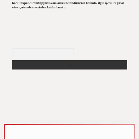
backlinkpanelicomtr@gmail.com
adresine bildirmeniz halinde, ilgili içerikler yasal
süre içerisinde sitemizden kaldırılacaktır.
Arama
m elexbet