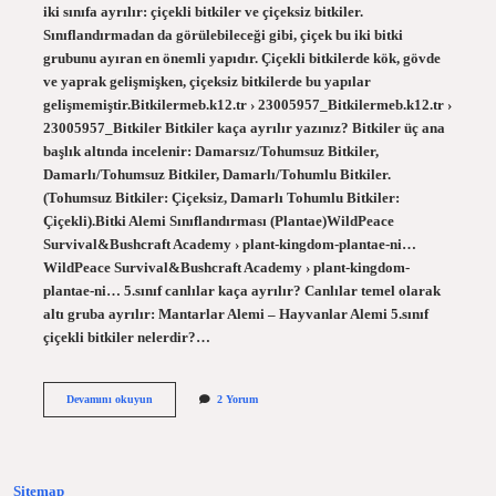
iki sınıfa ayrılır: çiçekli bitkiler ve çiçeksiz bitkiler.
Sınıflandırmadan da görülebileceği gibi, çiçek bu iki bitki
grubunu ayıran en önemli yapıdır. Çiçekli bitkilerde kök, gövde
ve yaprak gelişmişken, çiçeksiz bitkilerde bu yapılar
gelişmemiştir.Bitkilermeb.k12.tr › 23005957_Bitkilermeb.k12.tr ›
23005957_Bitkiler Bitkiler kaça ayrılır yazınız? Bitkiler üç ana
başlık altında incelenir: Damarsız/Tohumsuz Bitkiler,
Damarlı/Tohumsuz Bitkiler, Damarlı/Tohumlu Bitkiler.
(Tohumsuz Bitkiler: Çiçeksiz, Damarlı Tohumlu Bitkiler:
Çiçekli).Bitki Alemi Sınıflandırması (Plantae)WildPeace
Survival&Bushcraft Academy › plant-kingdom-plantae-ni…
WildPeace Survival&Bushcraft Academy › plant-kingdom-
plantae-ni… 5.sınıf canlılar kaça ayrılır? Canlılar temel olarak
altı gruba ayrılır: Mantarlar Alemi – Hayvanlar Alemi 5.sınıf
çiçekli bitkiler nelerdir?…
5Sınıf
Devamını okuyun
2 Yorum
Bitkiler
Kaça
Ayrılır
Sitemap