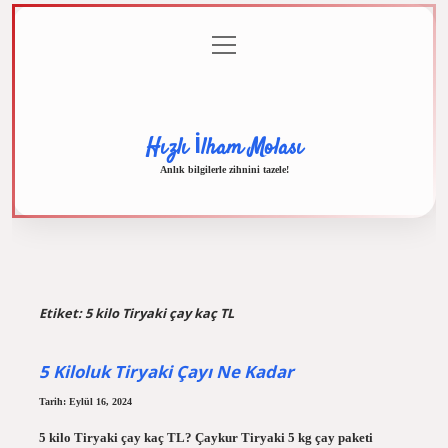
menüyü
Anasayfa
Gizlilik
Yasal
Hakkımızda
aç
Politikası
Uyarı
Hızlı İlham Molası
Anlık bilgilerle zihnini tazele!
Etiket:
5 kilo Tiryaki çay kaç TL
5 Kiloluk Tiryaki Çayı Ne Kadar
Tarih: Eylül 16, 2024
5 kilo Tiryaki çay kaç TL? Çaykur Tiryaki 5 kg çay paketi