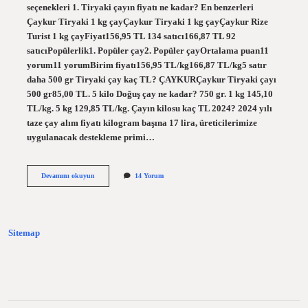
seçenekleri 1. Tiryaki çayın fiyatı ne kadar? En benzerleri
Çaykur Tiryaki 1 kg çayÇaykur Tiryaki 1 kg çayÇaykur Rize
Turist 1 kg çayFiyat156,95 TL 134 satıcı166,87 TL 92
satıcıPopülerlik1. Popüler çay2. Popüler çayOrtalama puan11
yorum11 yorumBirim fiyatı156,95 TL/kg166,87 TL/kg5 satır
daha 500 gr Tiryaki çay kaç TL? ÇAYKURÇaykur Tiryaki çayı
500 gr85,00 TL. 5 kilo Doğuş çay ne kadar? 750 gr. 1 kg 145,10
TL/kg. 5 kg 129,85 TL/kg. Çayın kilosu kaç TL 2024? 2024 yılı
taze çay alım fiyatı kilogram başına 17 lira, üreticilerimize
uygulanacak destekleme primi…
5
Devamını okuyun
14 Yorum
Kiloluk
Tiryaki
Çayı
Ne
Kadar
Sitemap