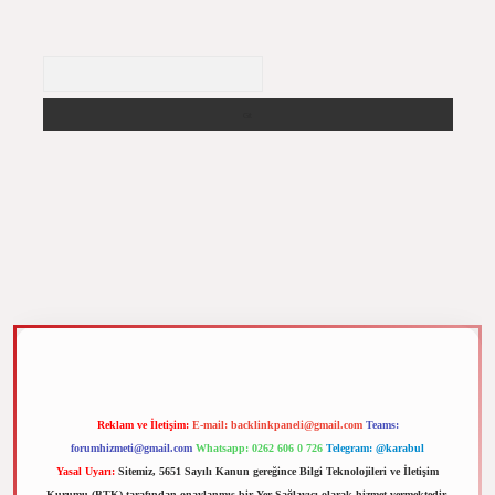
Arama
m elexbet
Reklam ve İletişim:
E-mail:
backlinkpaneli@gmail.com
Teams:
forumhizmeti@gmail.com
Whatsapp: 0262 606 0 726
Telegram: @karabul
Yasal Uyarı:
Sitemiz, 5651 Sayılı Kanun gereğince Bilgi Teknolojileri ve İletişim
Kurumu (BTK) tarafından onaylanmış bir Yer Sağlayıcı olarak hizmet vermektedir.