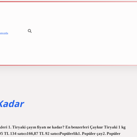
ımızda
betci
vdcasino güncel giriş
i
 Kadar
leri 1. Tiryaki çayın fiyatı ne kadar? En benzerleri Çaykur Tiryaki 1 kg
5 TL 134 satıcı166,87 TL 92 satıcıPopülerlik1. Popüler çay2. Popüler