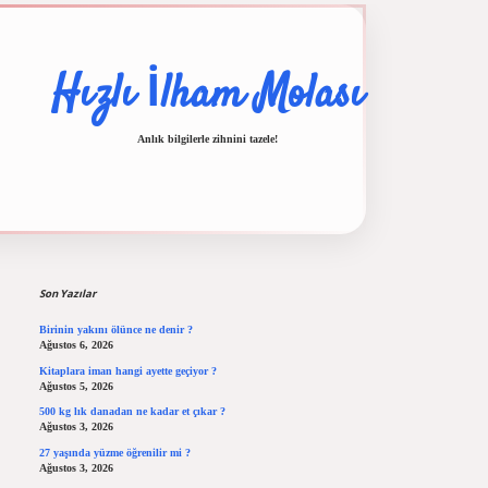
Hızlı İlham Molası
Anlık bilgilerle zihnini tazele!
Sidebar
lbet casino
ilbet yeni giriş
Betexper giriş adresi
betexper.xyz
m elexbet
Son Yazılar
Birinin yakını ölünce ne denir ?
Ağustos 6, 2026
Kitaplara iman hangi ayette geçiyor ?
Ağustos 5, 2026
500 kg lık danadan ne kadar et çıkar ?
Ağustos 3, 2026
27 yaşında yüzme öğrenilir mi ?
Ağustos 3, 2026