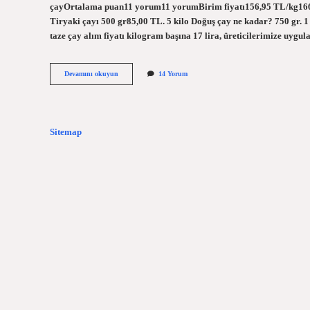
çayOrtalama puan11 yorum11 yorumBirim fiyatı156,95 TL/kg166
Tiryaki çayı 500 gr85,00 TL. 5 kilo Doğuş çay ne kadar? 750 gr. 1
taze çay alım fiyatı kilogram başına 17 lira, üreticilerimize uyg
5
Devamını okuyun
14 Yorum
Kiloluk
Tiryaki
Çayı
Ne
Kadar
Sitemap