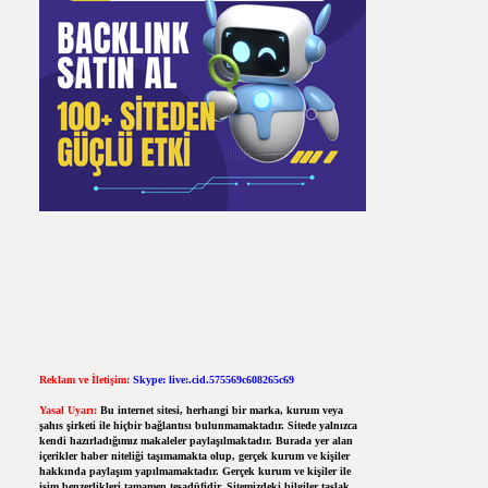
Reklam ve İletişim:
Skype: live:.cid.575569c608265c69
Yasal Uyarı:
Bu internet sitesi, herhangi bir marka, kurum veya
şahıs şirketi ile hiçbir bağlantısı bulunmamaktadır. Sitede yalnızca
kendi hazırladığımız makaleler paylaşılmaktadır. Burada yer alan
içerikler haber niteliği taşımamakta olup, gerçek kurum ve kişiler
hakkında paylaşım yapılmamaktadır. Gerçek kurum ve kişiler ile
isim benzerlikleri tamamen tesadüfidir. Sitemizdeki bilgiler taslak