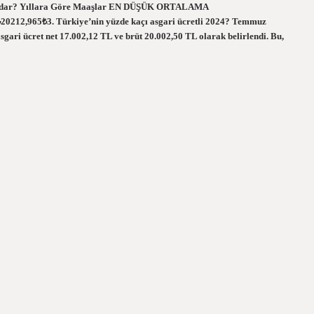
 ne kadar? Yıllara Göre Maaşlar EN DÜŞÜK ORTALAMA
12,965₺3. Türkiye’nin yüzde kaçı asgari ücretli 2024? Temmuz
asgari ücret net 17.002,12 TL ve brüt 20.002,50 TL olarak belirlendi. Bu,