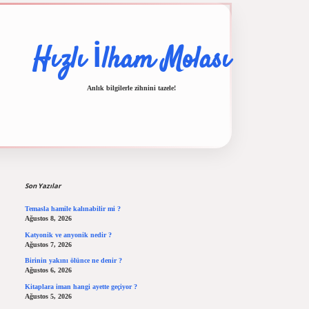
Hızlı İlham Molası
Anlık bilgilerle zihnini tazele!
Sidebar
ilbet casino
ilbet yeni giriş
Betexper giriş adresi
betexper.xyz
m elexbet
Son Yazılar
Temasla hamile kalınabilir mi ?
Ağustos 8, 2026
Katyonik ve anyonik nedir ?
Ağustos 7, 2026
Birinin yakını ölünce ne denir ?
Ağustos 6, 2026
Kitaplara iman hangi ayette geçiyor ?
Ağustos 5, 2026