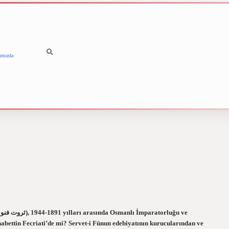
ımızda
betci
vdcasino güncel giri
abettin Fecriati’de mi? Servet-i Fünun edebiyatının kurucularından ve