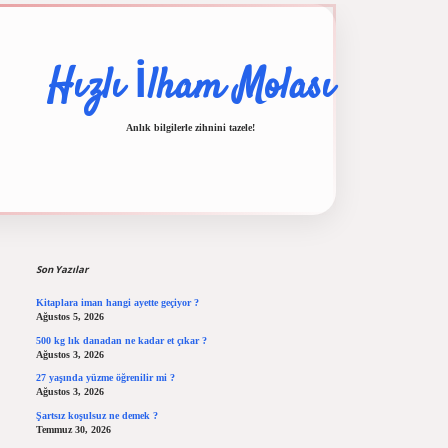
Hızlı İlham Molası
Anlık bilgilerle zihnini tazele!
Sidebar
ş
ilbet casino
ilbet yeni giriş
Betexper giriş adresi
betexper.xyz
m elexbet
Son Yazılar
Kitaplara iman hangi ayette geçiyor ?
Ağustos 5, 2026
500 kg lık danadan ne kadar et çıkar ?
Ağustos 3, 2026
27 yaşında yüzme öğrenilir mi ?
Ağustos 3, 2026
Şartsız koşulsuz ne demek ?
Temmuz 30, 2026