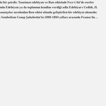
bir şairdir. Tanzimat edebiyatı ve Batı etkisinde Fecr-i Ati’de eserler
nûn Edebiyatı ya da toplumun kendine verdiği adla Edebiyat-ı Cedîde, II.
atçılar tarafından Batı etkisi altında geliştirilen bir edebiyat akımıdır.
 Sembolizm Cenap Şahabettin’in 1890-1894 yılları arasında Fransa’da…