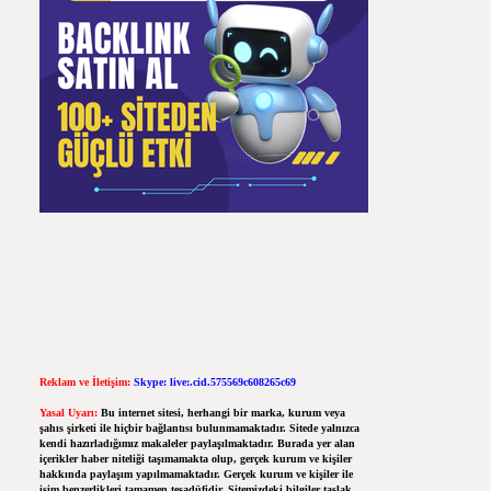
Reklam ve İletişim:
Skype: live:.cid.575569c608265c69
Yasal Uyarı:
Bu internet sitesi, herhangi bir marka, kurum veya
şahıs şirketi ile hiçbir bağlantısı bulunmamaktadır. Sitede yalnızca
kendi hazırladığımız makaleler paylaşılmaktadır. Burada yer alan
içerikler haber niteliği taşımamakta olup, gerçek kurum ve kişiler
hakkında paylaşım yapılmamaktadır. Gerçek kurum ve kişiler ile
isim benzerlikleri tamamen tesadüfidir. Sitemizdeki bilgiler taslak