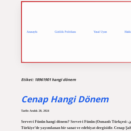
Anasayfa
Gizlilik Politikası
Yasal Uyarı
Hakk
Etiket:
18961901 hangi dönem
Cenap Hangi Dönem
Tarih: Aralık 28, 2024
Servet-i Fünûn hangi dönem? Servet-i Fünûn (Osmanlı Türkçesi: ثروت فنون), 1891-1944 yılları arasında Osmanlı İmparatorluğu ve
Türkiye’de yayımlanan bir sanat ve edebiyat dergisidir. Cenap Şah