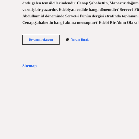
önde gelen temsilcilerindendir. Cenap Şahabettin, Manastır doğumlu 
vermiş bir yazardır. Edebiyatı cedide hangi dönemdir? Servet-i Fü
Abdülhamid döneminde Servet-i Fünûn dergisi etrafında toplanan san
Cenap Şahabettin hangi akıma mensuptur? Edebi Bir Akım Olarak
Cenap
Devamını okuyun
Yorum Bırak
Hangi
Dönem
Sitemap