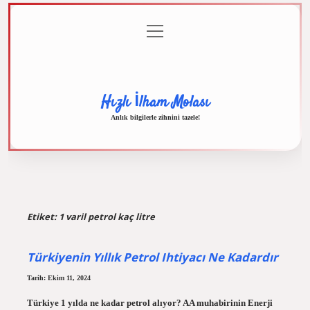
menüyü
Anasayfa
Gizlilik
Yasal
Hakkımızda
aç
Politikası
Uyarı
Hızlı İlham Molası
Anlık bilgilerle zihnini tazele!
Etiket:
1 varil petrol kaç litre
Türkiyenin Yıllık Petrol Ihtiyacı Ne Kadardır
Tarih: Ekim 11, 2024
Türkiye 1 yılda ne kadar petrol alıyor? AA muhabirinin Enerji