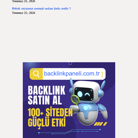
Temmuz 25, 2026
Bebek suyunun normal sudan farkı nedir ?
Temmuz 25, 2026