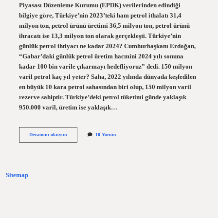
Piyasası Düzenleme Kurumu (EPDK) verilerinden edindiği
bilgiye göre, Türkiye’nin 2023’teki ham petrol ithalatı 31,4
milyon ton, petrol ürünü üretimi 36,5 milyon ton, petrol ürünü
ihracatı ise 13,3 milyon ton olarak gerçekleşti. Türkiye’nin
günlük petrol ihtiyacı ne kadar 2024? Cumhurbaşkanı Erdoğan,
“Gabar’daki günlük petrol üretim hacmini 2024 yılı sonuna
kadar 100 bin varile çıkarmayı hedefliyoruz” dedi. 150 milyon
varil petrol kaç yıl yeter? Saha, 2022 yılında dünyada keşfedilen
en büyük 10 kara petrol sahasından biri olup, 150 milyon varil
rezerve sahiptir. Türkiye’deki petrol tüketimi günde yaklaşık
950.000 varil, üretim ise yaklaşık…
Türkiyenin
Devamını okuyun
10 Yorum
Yıllık
Petrol
Ihtiyacı
Ne
Kadardır
Sitemap