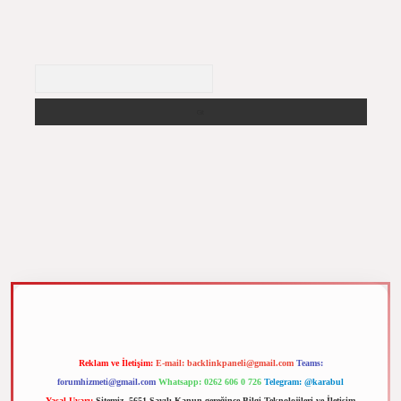
Arama
m elexbet
Reklam ve İletişim:
E-mail:
backlinkpaneli@gmail.com
Teams:
forumhizmeti@gmail.com
Whatsapp: 0262 606 0 726
Telegram: @karabul
Yasal Uyarı:
Sitemiz, 5651 Sayılı Kanun gereğince Bilgi Teknolojileri ve İletişim